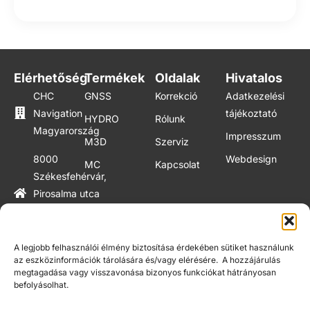
Elérhetőség
Termékek
Oldalak
Hivatalos
CHC
GNSS
Korrekció
Adatkezelési
Navigation
tájékoztató
HYDRO
Rólunk
Magyarország
Impresszum
M3D
Szerviz
8000
Webdesign
MC
Kapcsolat
Székesfehérvár,
Pirosalma utca
1-3. (GEO
épület)
A legjobb felhasználói élmény biztosítása érdekében sütiket használunk
+36 20
az eszközinformációk tárolására és/vagy elérésére. A hozzájárulás
megtagadása vagy visszavonása bizonyos funkciókat hátrányosan
972 5056
befolyásolhat.
info@chcnavigation.hu