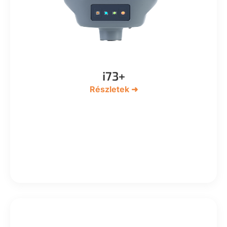
i73+
Részletek ➜