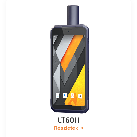
LT60H
Részletek ➜