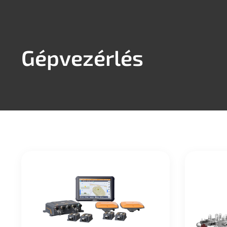
GNSS
MÉRŐÁLLOMÁS
MEDERF
Gépvezérlés