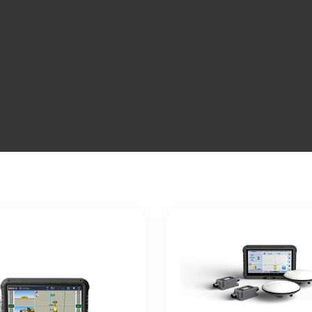
+36 20 972 5056
info@chcnavigation.hu
ELMÉRÉS
MOBILTÉRKÉPEZÉS
GÉPVEZÉRLÉS
KORREK