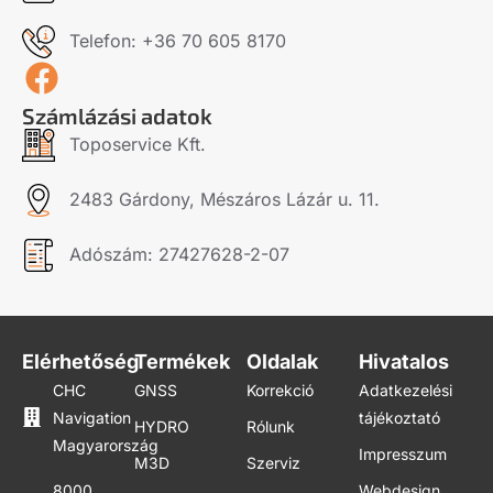
Telefon: +36 70 605 8170
Számlázási adatok
Toposervice Kft.
2483 Gárdony, Mészáros Lázár u. 11.
Adószám: 27427628-2-07
Elérhetőség
Termékek
Oldalak
Hivatalos
CHC
GNSS
Korrekció
Adatkezelési
Navigation
tájékoztató
HYDRO
Rólunk
Magyarország
Impresszum
M3D
Szerviz
8000
Webdesign