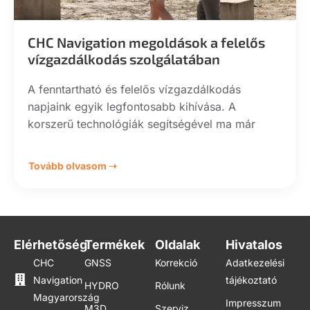
CHC Navigation megoldások a felelős
vízgazdálkodás szolgálatában
A fenntartható és felelős vízgazdálkodás
napjaink egyik legfontosabb kihívása. A
korszerű technológiák segítségével ma már
Tovább olvasom ➝
Elérhetőség
Termékek
Oldalak
Hivatalos
CHC
GNSS
Korrekció
Adatkezelési
Navigation
tájékoztató
HYDRO
Rólunk
Magyarország
Impresszum
M3D
Szerviz