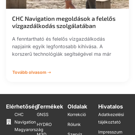
CHC Navigation megoldások a felelős
vízgazdálkodás szolgálatában
A fenntartható és felelős vízgazdálkodás
napjaink egyik legfontosabb kihívása. A
korszerű technológiák segítségével ma már
Tovább olvasom ➝
Elérhetőség
Termékek
Oldalak
Hivatalos
CHC
GNSS
Korrekció
Adatkezelési
Navigation
tájékoztató
HYDRO
Rólunk
Magyarország
Impresszum
M3D
Szerviz